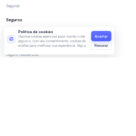
Seguros
Seguros
Seguro Auto
Política de cookies
Usamos cookies essenciais para manter o site
Seguro Viagem
seguro e, com seu consentimento, cookies de
análise para melhorar sua experiência. Veja a
Recusar
Seguro de Vida
Política de Privacidade
e os
Termos de
Seguro Residencial
Uso
.
Área do cliente
Entrar
Criar conta
Minha conta
Política de privacidade
2025 Cote Juros. A Cote Juros não é banco, não concede crédito e não garante