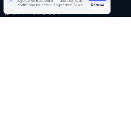
seguro e, com seu consentimento, cookies de
Calculadora de financiamento
análise para melhorar sua experiência. Veja a
Recusar
Política de Privacidade
e os
Termos de
Comprometimento de renda
Uso
.
Diagnóstico financeiro
Cote Finance AI
COTE JUROS
Como funciona
Sobre
Perguntas frequentes
Contato
Privacidade
Importante: nossos servicos sao gratuitos.
A Cote Juros nunca solicita pagamento antecipado para
liberar emprestimos, aumentar limite, aprovar credito ou