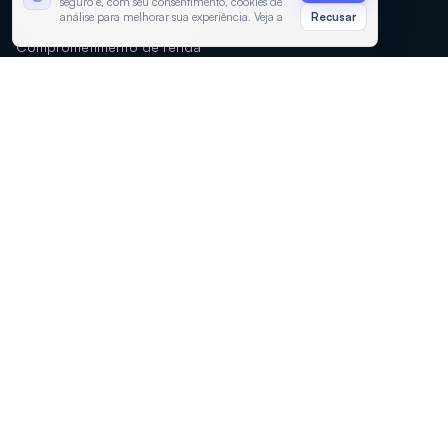
seguro e, com seu consentimento, cookies de
Calculadora de financiamento
análise para melhorar sua experiência. Veja a
Recusar
Política de Privacidade
e os
Termos de
Comprometimento de renda
Uso
.
Diagnóstico financeiro
Cote Finance AI
COTE JUROS
Como funciona
Sobre
Perguntas frequentes
Contato
Privacidade
Importante: nossos servicos sao gratuitos.
A Cote Juros nunca solicita pagamento antecipado para
liberar emprestimos, aumentar limite, aprovar credito ou