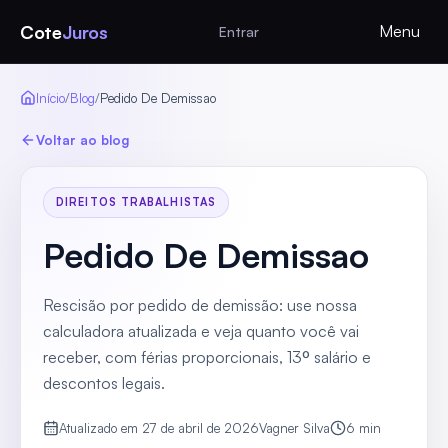
Cote
Juros
Menu
Entrar
Início
/
Blog
/
Pedido De Demissao
Voltar ao blog
DIREITOS TRABALHISTAS
Pedido De Demissao
Rescisão por pedido de demissão: use nossa
calculadora atualizada e veja quanto você vai
receber, com férias proporcionais, 13º salário e
descontos legais.
Atualizado em
27 de abril de 2026
Vagner Silva
6
min