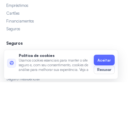
Empréstimos
Cartões
Financiamentos
Seguros
Seguros
Seguro Auto
Política de cookies
Usamos cookies essenciais para manter o site
Seguro Viagem
seguro e, com seu consentimento, cookies de
análise para melhorar sua experiência. Veja a
Recusar
Seguro de Vida
Política de Privacidade
e os
Termos de
Seguro Residencial
Uso
.
Área do cliente
Entrar
Criar conta
Minha conta
Política de privacidade