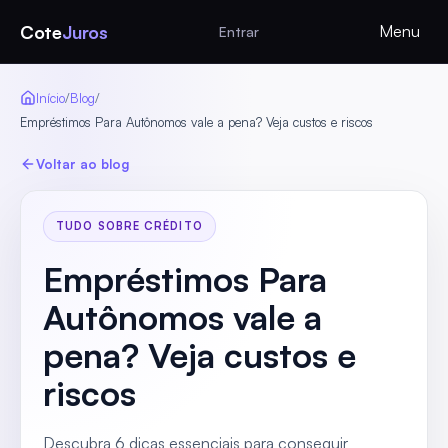
Cote
Juros
Menu
Entrar
Início
/
Blog
/
Empréstimos Para Autônomos vale a pena? Veja custos e riscos
Voltar ao blog
TUDO SOBRE CRÉDITO
Empréstimos Para
Autônomos vale a
pena? Veja custos e
riscos
Descubra 6 dicas essenciais para conseguir