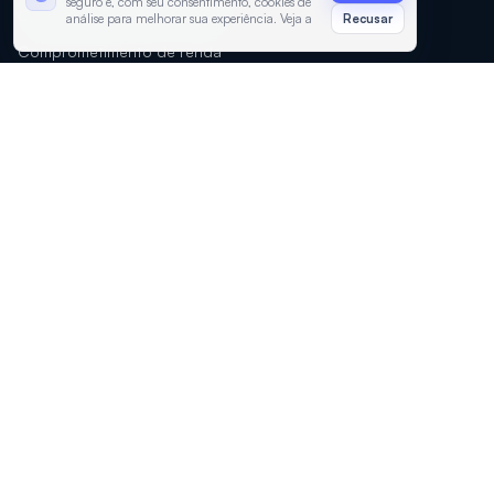
seguro e, com seu consentimento, cookies de
Calculadora de financiamento
análise para melhorar sua experiência. Veja a
Recusar
Política de Privacidade
e os
Termos de
Comprometimento de renda
Uso
.
Diagnóstico financeiro
Cote Finance AI
COTE JUROS
Como funciona
Sobre
Perguntas frequentes
Contato
Privacidade
Importante: nossos servicos sao gratuitos.
A Cote Juros nunca solicita pagamento antecipado para
liberar emprestimos, aumentar limite, aprovar credito ou