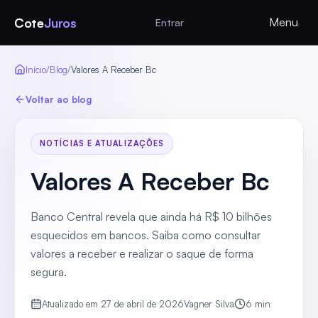
Cote
Juros
Menu
Entrar
Início
/
Blog
/
Valores A Receber Bc
Voltar ao blog
NOTÍCIAS E ATUALIZAÇÕES
Valores A Receber Bc
Banco Central revela que ainda há R$ 10 bilhões
esquecidos em bancos. Saiba como consultar
valores a receber e realizar o saque de forma
segura.
Atualizado em
27 de abril de 2026
Vagner Silva
6
min