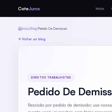
Cote
Juros
Início
Início
/
Blog
/
Pedido De Demissao
Voltar ao blog
DIREITOS TRABALHISTAS
Pedido De Demis
Rescisão por pedido de demissão: use nossa 
quanto você vai receber, com férias proporcio