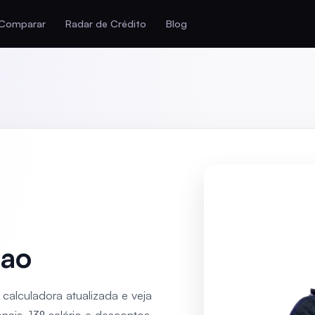
Comparar
Radar de Crédito
Blog
sao
calculadora atualizada e veja
nais, 13º salário e descontos