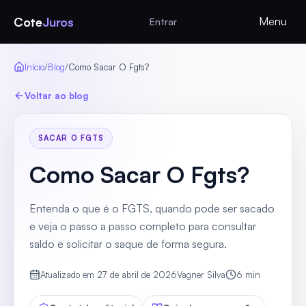
Cote
Juros
Menu
Entrar
Início
/
Blog
/
Como Sacar O Fgts?
Voltar ao blog
SACAR O FGTS
Como Sacar O Fgts?
Entenda o que é o FGTS, quando pode ser sacado
e veja o passo a passo completo para consultar
saldo e solicitar o saque de forma segura.
Atualizado em
27 de abril de 2026
Vagner Silva
6
min