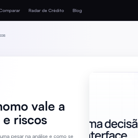
Comparar
Radar de Crédito
Blog
scos
nomo vale a
 e riscos
tuma pesar na análise e como se